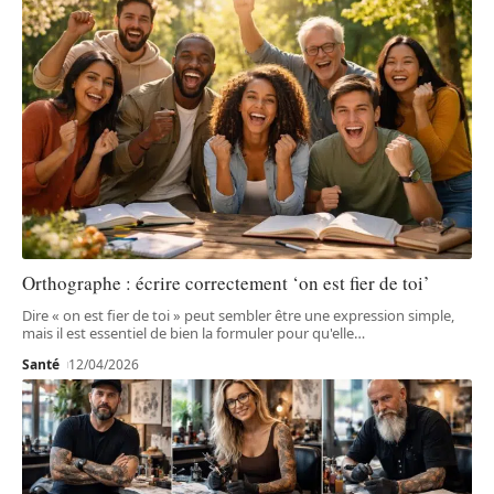
Orthographe : écrire correctement ‘on est fier de toi’
Dire « on est fier de toi » peut sembler être une expression simple,
mais il est essentiel de bien la formuler pour qu'elle
…
Santé
12/04/2026