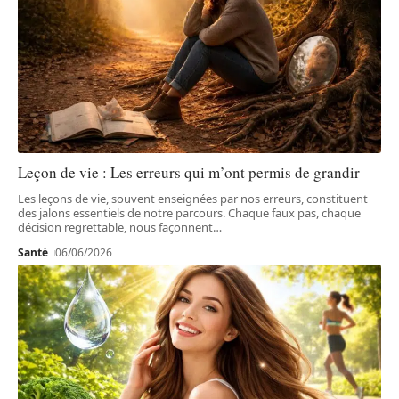
Leçon de vie : Les erreurs qui m’ont permis de grandir
Les leçons de vie, souvent enseignées par nos erreurs, constituent
des jalons essentiels de notre parcours. Chaque faux pas, chaque
décision regrettable, nous façonnent
…
Santé
06/06/2026