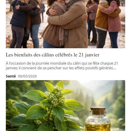
Les bienfaits des câlins célébrés le 21 janvier
À l'occasion de la journée mondiale du câlin qui se fête chaque 21
janvier, il convient de se pencher sur les effets positifs générés
…
Santé
06/05/2026