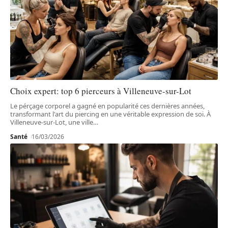
Choix expert: top 6 pierceurs à Villeneuve-sur-Lot
Le pérçage corporel a gagné en popularité ces dernières années,
transformant l'art du piercing en une véritable expression de soi. À
Villeneuve-sur-Lot, une ville
…
Santé
16/03/2026