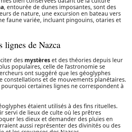
mies bien conservées datant de la culture
na
, entourée de dunes imposantes, sont des
eurs de nature, une excursion en bateau vers
 faune variée, incluant pingouins, otaries et
s lignes de Nazca
citer des
mystères
et des théories depuis leur
lus populaires, celle de l’astronomie se
hercheurs ont suggéré que les géoglyphes
e constellations et de mouvements planétaires.
as pourquoi certaines lignes ne correspondent à
glyphes étaient utilisés à des fins rituelles.
 servi de lieux de culte où les prêtres
oquer les dieux et demander des pluies en
raient aussi représenter des divinités ou des