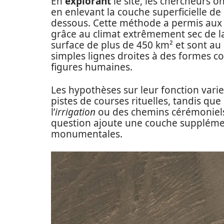
En
explorant
le site, les chercheurs 
en enlevant la couche superficielle de c
dessous. Cette méthode a permis aux d
grâce au climat extrêmement sec de l
surface de plus de 450 km² et sont au
simples lignes droites à des formes 
figures humaines.
Les hypothèses sur leur fonction varie
pistes de courses rituelles, tandis que
l’
irrigation
ou des chemins cérémoniels.
question ajoute une couche suppléme
monumentales.