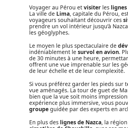
Voyager au Pérou et
visiter
les
lignes
La ville de
Lima
, capitale du Pérou, e
voyageurs souhaitant découvrir ces
s
prendre un vol intérieur jusqu’à Nazca
les géoglyphes.
Le moyen le plus spectaculaire de
dév
indéniablement le
survol en avion
. P
de 30 minutes à une heure, permettant
offrent une vue imprenable sur les g
de leur échelle et de leur complexité.
Si vous préférez garder les pieds sur t
vue aménagés. La tour de guet de Mar
bien que la vue soit moins impressio
expérience plus immersive, vous pou
groupe
guidée par des experts en arc
En plus des
lignes de Nazca
, la régio