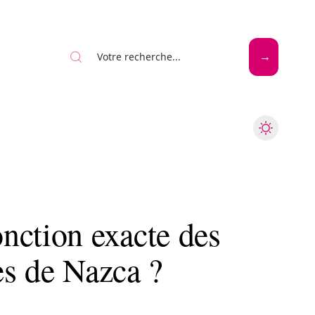
Mode
Santé
Tech
nction exacte des
es de Nazca ?