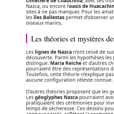
cimetière de Chauchilla
, avec ses mo
Nazca, ou encore l’
oasis de Huacachi
sites à ne pas manquer. Pour les amat
les
îles Ballestas
permet d’observer une
oiseaux marins.
Les théories et mystères de
Les
lignes de Nazca
n’ont cessé de sus
découverte. Parmi les hypothèses les p
distingue.
Maria Reiche
et d’autres c
pourraient être des représentations d
Toutefois, cette théorie n’explique p
aucune configuration céleste connue.
D’autres théories proposent que les géo
Les
géoglyphes Nazca
pourraient avoir
pratiquaient des cérémonies pour inv
temps de sécheresse. Ces dessins pour