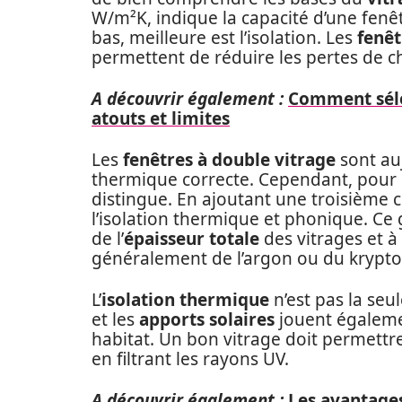
W/m²K, indique la capacité d’une fenêtr
bas, meilleure est l’isolation. Les
fenêt
permettent de réduire les pertes de ch
A découvrir également :
Comment sélec
atouts et limites
Les
fenêtres à double vitrage
sont auj
thermique correcte. Cependant, pour 
distingue. En ajoutant une troisième
l’isolation thermique et phonique. Ce
de l’
épaisseur totale
des vitrages et à 
généralement de l’argon ou du krypto
L’
isolation thermique
n’est pas la seu
et les
apports solaires
jouent égalemen
habitat. Un bon vitrage doit permettr
en filtrant les rayons UV.
A découvrir également :
Les avantages