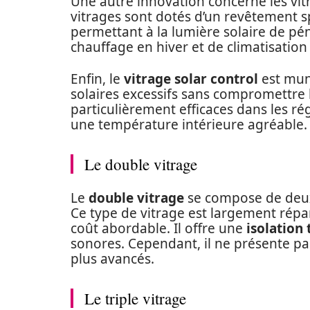
Une autre innovation concerne les vitr
vitrages sont dotés d’un revêtement spé
permettant à la lumière solaire de pén
chauffage en hiver et de climatisation
Enfin, le
vitrage solar control
est muni
solaires excessifs sans compromettre l
particulièrement efficaces dans les ré
une température intérieure agréable.
Le double vitrage
Le
double vitrage
se compose de deux 
Ce type de vitrage est largement rép
coût abordable. Il offre une
isolation
sonores. Cependant, il ne présente p
plus avancés.
Le triple vitrage