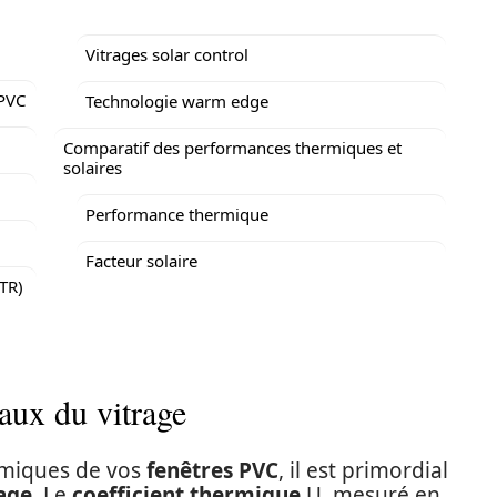
Vitrages solar control
 PVC
Technologie warm edge
Comparatif des performances thermiques et
solaires
Performance thermique
Facteur solaire
ITR)
ux du vitrage
rmiques de vos
fenêtres PVC
, il est primordial
age
. Le
coefficient thermique
U, mesuré en