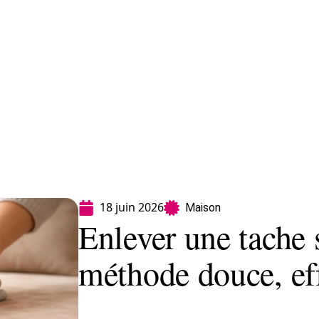
Finance
Immo
Loisirs
Maison
18 juin 2026
Maison
Enlever une tache 
méthode douce, ef