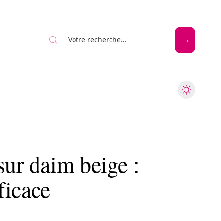
Mode
Santé
Tech
sur daim beige :
ficace