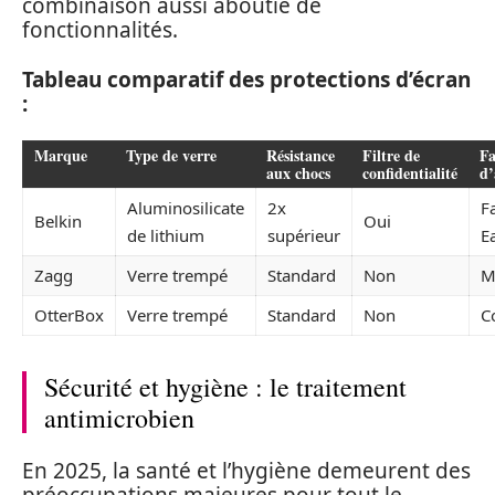
combinaison aussi aboutie de
fonctionnalités.
Tableau comparatif des protections d’écran
:
Marque
Type de verre
Résistance
Filtre de
Fa
aux chocs
confidentialité
d’
Aluminosilicate
2x
F
Belkin
Oui
de lithium
supérieur
E
Zagg
Verre trempé
Standard
Non
M
OtterBox
Verre trempé
Standard
Non
C
Sécurité et hygiène : le traitement
antimicrobien
En 2025, la santé et l’hygiène demeurent des
préoccupations majeures pour tout le