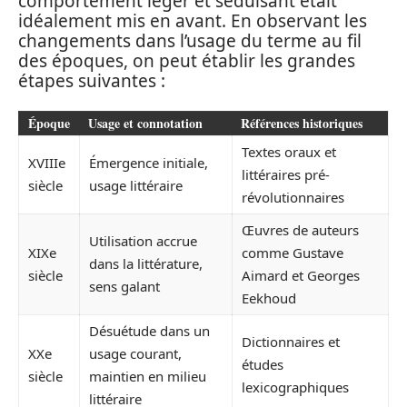
comportement léger et séduisant était
idéalement mis en avant. En observant les
changements dans l’usage du terme au fil
des époques, on peut établir les grandes
étapes suivantes :
Époque
Usage et connotation
Références historiques
Textes oraux et
XVIIIe
Émergence initiale,
littéraires pré-
siècle
usage littéraire
révolutionnaires
Œuvres de auteurs
Utilisation accrue
XIXe
comme Gustave
dans la littérature,
siècle
Aimard et Georges
sens galant
Eekhoud
Désuétude dans un
Dictionnaires et
XXe
usage courant,
études
siècle
maintien en milieu
lexicographiques
littéraire