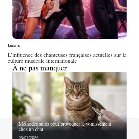
Loisirs
L’influence des chanteuses françaises actuelles sur la
culture musicale internationale
À ne pas manquer
Méthodes sûres pour provoquer le vomissement
Contact
Mentions légales
Sitemap
chez un chat
© 2026 | conceptsfemme.org
03/07/2026