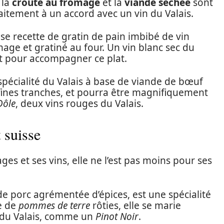
 la
croûte au fromage
et la
viande séchée
sont
aitement à un accord avec un vin du Valais.
e recette de gratin de pain imbibé de vin
age et gratiné au four. Un vin blanc sec du
it pour accompagner ce plat.
 spécialité du Valais à base de viande de bœuf
n fines tranches, et pourra être magnifiquement
Dôle
, deux vins rouges du Valais.
 suisse
ges et ses vins, elle ne l’est pas moins pour ses
de porc agrémentée d’épices, est une spécialité
e de
pommes de terre
rôties, elle se marie
 du Valais, comme un
Pinot Noir
.