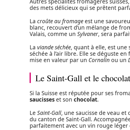
Autres spécialités fromagères suisses,
des mets délicieux qui se prêtent parf
La
croûte au fromage
est une savoureus
blanc, recouvert d’un mélange de from
Valais, comme un
Sylvaner
, sera parfa
La
viande séchée
, quant à elle, est une
séchée à l’air libre. Elle se déguste e
mise en valeur par un
Cornalin
ou un
Le Saint-Gall et le chocolat
Si la Suisse est réputée pour ses froma
saucisses
et son
chocolat
.
Le
Saint-Gall
, une saucisse de veau et 
du canton de Saint-Gall. Accompagné
parfaitement avec un vin rouge léger