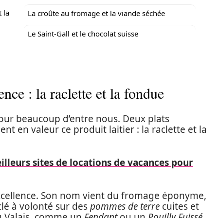
 la
La croûte au fromage et la viande séchée
Le Saint-Gall et le chocolat suisse
nce : la raclette et la fondue
our beaucoup d’entre nous. Deux plats
en valeur ce produit laitier : la raclette et la
illeurs sites de locations de vacances pour
excellence. Son nom vient du fromage éponyme,
aclé à volonté sur des
pommes de terre
cuites et
du Valais, comme un
Fendant
ou un
Pouilly Fuissé
,