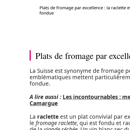
Plats de fromage par excellence : la raclette et
fondue
Plats de fromage par excelle
La Suisse est synonyme de fromage p
emblématiques mettent particulièrement 
fondue.
A lire aussi :
Les incontournables : me
Camargue
La
raclette
est un plat convivial par 
le
fromage raclette
, qui est fondu et r
de la
viande séchée
. Un vin blanc sec 