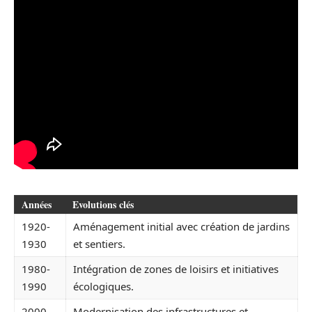
Années
Evolutions clés
1920-
Aménagement initial avec création de jardins
1930
et sentiers.
1980-
Intégration de zones de loisirs et initiatives
1990
écologiques.
2000-
Modernisation des infrastructures et