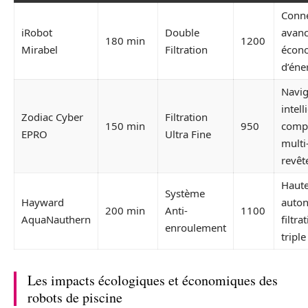
Conne
iRobot
Double
avanc
180 min
1200
Mirabel
Filtration
écon
d’éne
Navig
intell
Zodiac Cyber
Filtration
150 min
950
compa
EPRO
Ultra Fine
multi
revê
Haut
Système
Hayward
auto
200 min
Anti-
1100
AquaNauthern
filtra
enroulement
triple
Les impacts écologiques et économiques des
robots de piscine