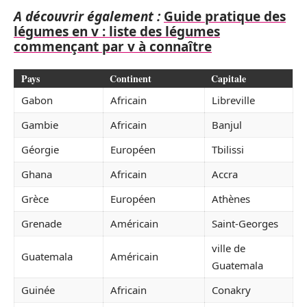
A découvrir également :
Guide pratique des
légumes en v : liste des légumes
commençant par v à connaître
Pays
Continent
Capitale
Gabon
Africain
Libreville
Gambie
Africain
Banjul
Géorgie
Européen
Tbilissi
Ghana
Africain
Accra
Grèce
Européen
Athènes
Grenade
Américain
Saint-Georges
ville de
Guatemala
Américain
Guatemala
Guinée
Africain
Conakry