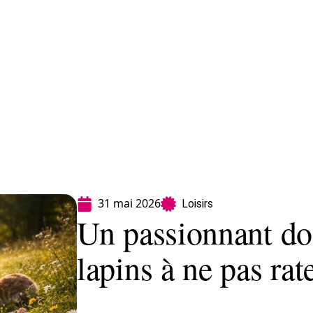
Finance
Immo
Loisirs
Maison
31 mai 2026
Loisirs
Un passionnant do
lapins à ne pas rat