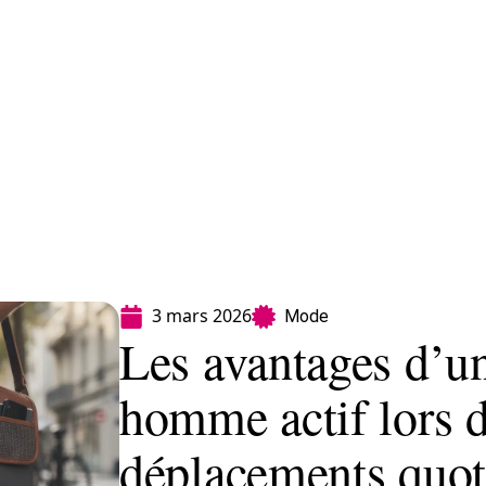
Finance
Immo
Loisirs
Maison
3 mars 2026
Mode
Les avantages d’u
homme actif lors 
déplacements quot