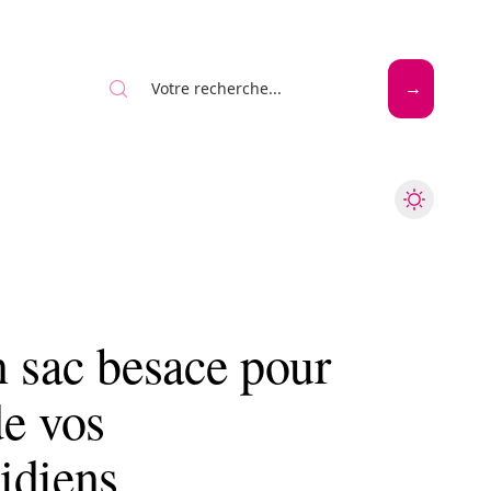
Mode
Santé
Tech
n sac besace pour
de vos
idiens